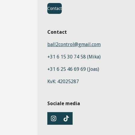
Contact
Contact
ball2control@gmail.com
+31 6 15 30 74 58 (Mika)
+31 6 25 46 69 69 (Joas)
KvK:
42025287
Sociale media
I
T
n
i
s
k