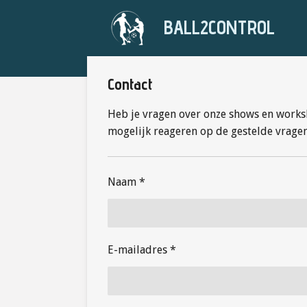
Ga
BALL2CONTROL
direct
naar
de
Contact
hoofdinhoud
Heb je vragen over onze shows en worksho
mogelijk reageren op de gestelde vragen
Naam *
E-mailadres *